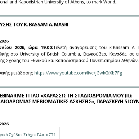
nal and Kapodistrian University of Athens, to mark World…
ΣΗΣ ΤΟΥ Κ. BASSAM A. MASRI
2026
υνίου 2026, ώρα 19.00
:
Τελετή αναγόρευσης του κ.
Bassam A. M
κής στο University of British Columbia, Βανκούβερ, Καναδάς, σε ε
ικής Σχολής του Εθνικού και Καποδιστριακού Πανεπιστημίου Αθηνών.
υακής μετάδοσης:
https://www.youtube.com/live/jGwkGrXb7Fg
BINAR ΜΕ ΤΙΤΛΟ «ΧΑΡΑΣΣΩ ΤΗ ΣΤΑΔΙΟΔΡΟΜΙΑ ΜΟΥ (ΙΙ):
ΔΙΟΔΡΟΜΙΑΣ ΜΕ ΒΙΩΜΑΤΙΚΕΣ ΑΣΚΗΣΕΙΣ», ΠΑΡΑΣΚΕΥΗ 5 ΙΟΥ
2026
ικό Σχέδιο: Στόχοι Ε4 και ΣΤ1