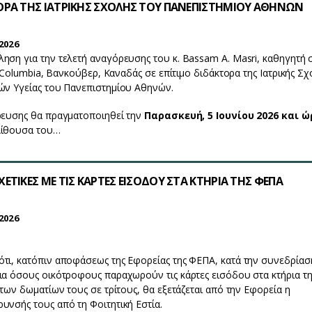
ΟΡΑ ΤΗΣ ΙΑΤΡΙΚΗΣ ΣΧΟΛΗΣ ΤΟΥ ΠΑΝΕΠΙΣΤΗΜΙΟΥ ΑΘΗΝΩΝ
2026
ηση για την τελετή αναγόρευσης του κ. Bassam A. Masri, καθηγητή 
sh Columbia, Βανκούβερ, Καναδάς σε επίτιμο διδάκτορα της Ιατρικής Σ
ών Υγείας του Πανεπιστημίου Αθηνών.
ρευσης θα πραγματοποιηθεί την
Παρασκευή, 5 Ιουνίου 2026 και 
Αίθουσα του…
ΕΤΙΚΕΣ ΜΕ ΤΙΣ ΚΑΡΤΕΣ ΕΙΣΟΔΟΥ ΣΤΑ ΚΤΗΡΙΑ ΤΗΣ ΦΕΠΑ
2026
τι, κατόπιν αποφάσεως της Εφορείας της ΦΕΠΑ, κατά την συνεδρίασ
ια όσους οικότροφους παραχωρούν τις κάρτες εισόδου στα κτήρια τη
 των δωματίων τους σε τρίτους, θα εξετάζεται από την Εφορεία η
υνσής τους από τη Φοιτητική Εστία.