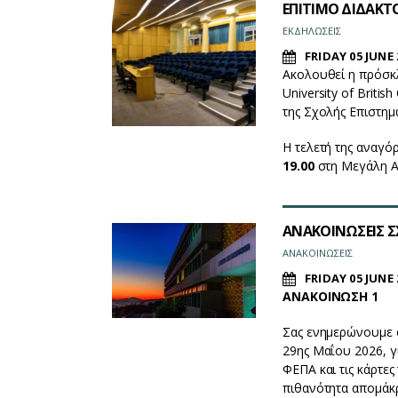
ΕΠΙΤΙΜΟ ΔΙΔΑΚΤ
EΚΔΗΛΩΣΕΙΣ
FRIDAY 05 JUNE 
Ακολουθεί η πρόσκλ
University of Briti
της Σχολής Επιστημ
Η τελετή της αναγό
19.00
στη Μεγάλη 
ΑΝΑΚΟΙΝΩΣΕΙΣ ΣΧ
ΑΝΑΚΟΙΝΩΣΕΙΣ
FRIDAY 05 JUNE 
ΑΝΑΚΟΙΝΩΣΗ 1
Σας ενημερώνουμε ό
29ης Μαΐου 2026, γ
ΦΕΠΑ και τις κάρτες
πιθανότητα απομάκρ