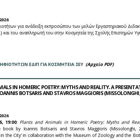
2026
οτήτων για ανάδειξη εκπροσώπου των μελών Εργαστηριακού Διδακ
.) και του αναπληρωτή του στην Κοσμητεία της Σχολής Επιστημών Υγ
ΦΙΟΤΗΤΩΝ ΕΔΙΠ ΓΙΑ ΚΟΣΜΗΤΕΙΑ ΣΕΥ
(Αρχείο PDF)
ALS IN HOMERIC POETRY: MYTHS AND REALITY. A PRESENTA
IOANNIS BOTSARIS AND STAVROS MAGGIORIS (MISSOLONGHI
2026
6, 19:00
:
Plants and Animals in Homeric Poetry: Myths and Real
e book by Ioannis Botsaris and Stavros Maggioris (Missolonghi, 
in the City’ in collaboration with the Museum of Zoology and the Bot