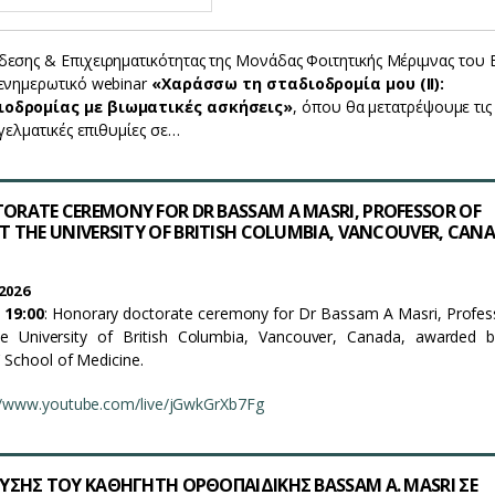
εσης & Επιχειρηματικότητας της Μονάδας Φοιτητικής Μέριμνας του
ενημερωτικό webinar
«Χαράσσω τη σταδιοδρομία μου (ΙΙ):
ιοδρομίας με βιωματικές ασκήσεις»
, όπου θα μετατρέψουμε τις
γγελματικές επιθυμίες σε…
RATE CEREMONY FOR DR BASSAM A MASRI, PROFESSOR OF
T THE UNIVERSITY OF BRITISH COLUMBIA, VANCOUVER, CAN
2026
 19:00
: Honorary doctorate ceremony for Dr Bassam A Masri, Profes
he University of British Columbia, Vancouver, Canada, awarded 
’ School of Medicine.
//www.youtube.com/live/jGwkGrXb7Fg
ΥΣΗΣ ΤΟΥ ΚΑΘΗΓΗΤΗ ΟΡΘΟΠΑΙΔΙΚΗΣ BASSAM A. MASRI ΣΕ