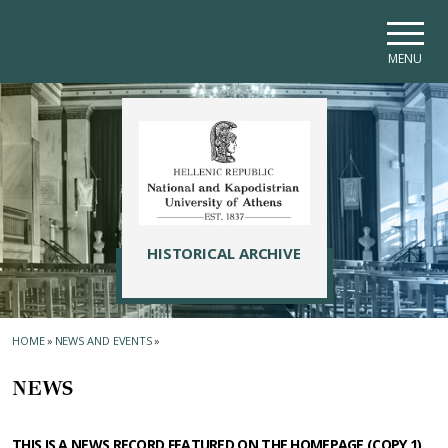
Skip to main navigation
Skip to main content
Skip to page footer
MENU
HISTORICAL ARCHIVE
HOME
»
NEWS AND EVENTS
»
NEWS
THIS IS A NEWS RECORD FEATURED ON THE HOMEPAGE (COPY 1)